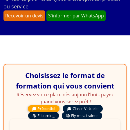
ou service
Recevoir un devis
S'informer par WhatsApp
Choisissez le format de
formation qui vous convient
Réservez votre place dès aujourd'hui - payez
quand vous serez prêt !
🎓 Présentiel
🎓 Classe Virtuelle
📚 E-learning
📚 Fly me a trainer