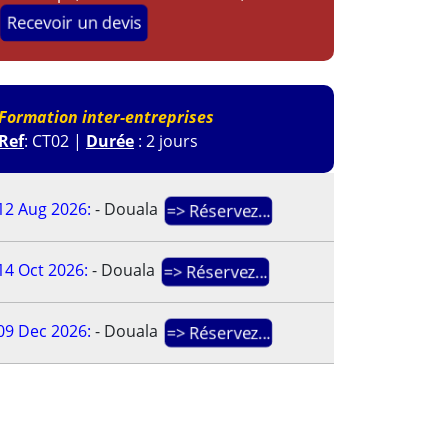
Recevoir un devis
Formation inter-entreprises
Ref
: CT02 |
Durée
: 2 jours
12 Aug 2026:
-
Douala
=> Réservez...
14 Oct 2026:
-
Douala
=> Réservez...
09 Dec 2026:
-
Douala
=> Réservez...
EVITEZ LA LISTE D'ATTENTE