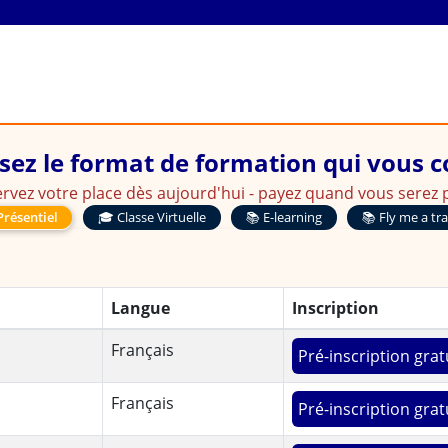
du Risque de Crédit
sez le format de formation qui vous 
rvez votre place dès aujourd'hui - payez quand vous serez p
Présentiel
🎓 Classe Virtuelle
📚 E-learning
📚 Fly me a tr
Langue
Inscription
Français
Pré-inscription grat
Français
Pré-inscription grat