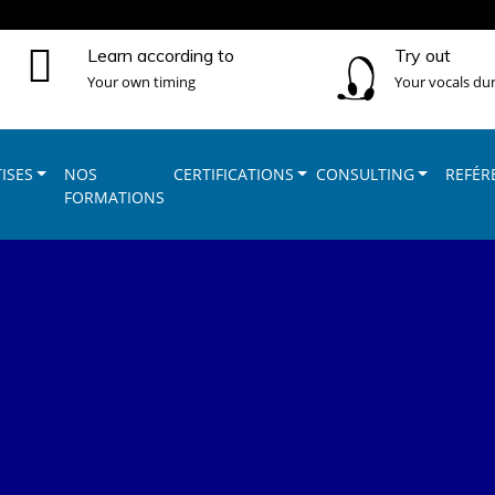
Learn according to
Try out
Your own timing
Your vocals dur
ISES
NOS
CERTIFICATIONS
CONSULTING
REFÉR
FORMATIONS