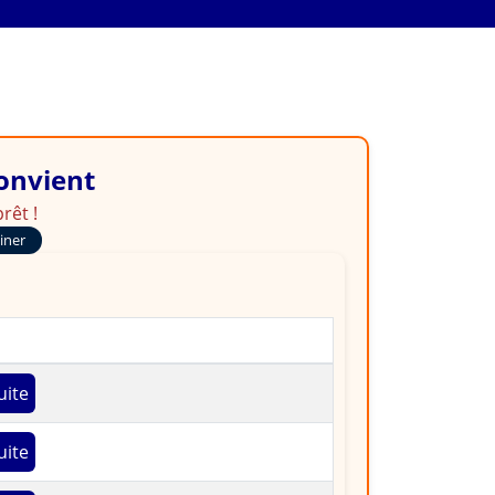
convient
rêt !
ainer
uite
uite