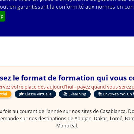
out en garantissant la conformité aux normes en con
pp
sez le format de formation qui vous 
rvez votre place dès aujourd'hui - payez quand vous serez p
tiel
🎓 Classe Virtuelle
📚 E-learning
📚 Envoyez-moi un 
 fois au courant de l'année sur nos sites de Casablanca, Doua
demande sur nos destinations de Abidjan, Dakar, Lomé, Bam
Montréal.