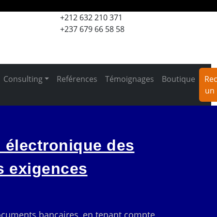
+212 632 210 371
+237 679 66 58 58
Consulting
Reférences
Témoignages
Boutique
Rec
un 
n électronique des
s exigences
documents bancaires, en tenant compte