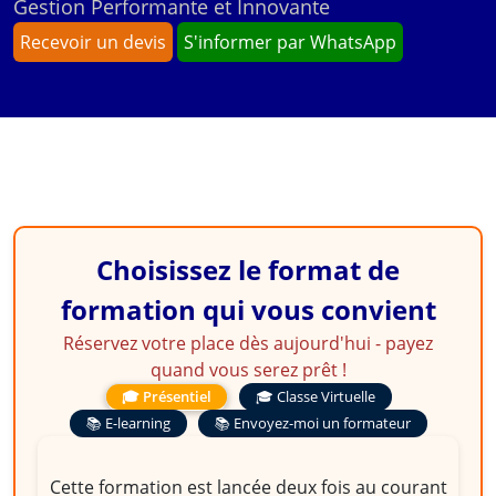
Gestion Performante et Innovante
Recevoir un devis
S'informer par WhatsApp
Choisissez le format de
formation qui vous convient
Réservez votre place dès aujourd'hui - payez
quand vous serez prêt !
🎓 Présentiel
🎓 Classe Virtuelle
📚 E-learning
📚 Envoyez-moi un formateur
Cette formation est lancée deux fois au courant