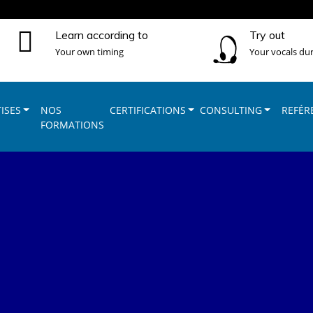
Learn according to
Try out
Your own timing
Your vocals dur
ISES
NOS
CERTIFICATIONS
CONSULTING
REFÉR
FORMATIONS