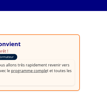
ion et Bien Excercer
convient
rêt !
formateur
ous allons très rapidement revenir vers
avec le
programme comple
t et toutes les