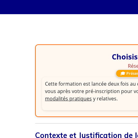
FORMATION RH
Délégué du Personnel
son Mandat
Choisis
Rése
🎓 Présen
Cette formation est lancée deux fois au
vous après votre pré-inscription pour v
modalités pratiques
y relatives.
Contexte et Justification de