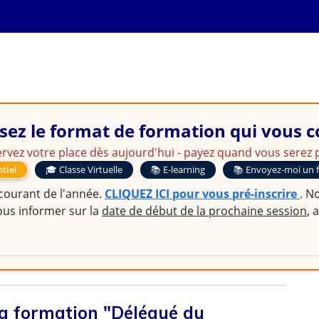
: Réussir sa Prise de Fonct
sez le format de formation qui vous 
rvez votre place dès aujourd'hui - payez quand vous serez p
tiel
🎓 Classe Virtuelle
📚 E-learning
📚 Envoyez-moi un 
 courant de l'année.
CLIQUEZ ICI pour vous pré-inscrire
. N
ous informer sur la
date de début de la prochaine session
, 
 la formation "Délégué du