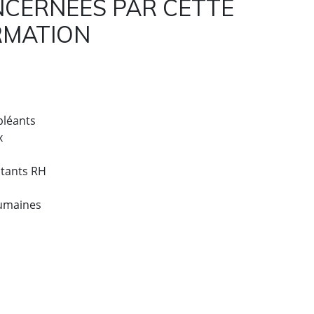
CERNEES PAR CETTE
RMATION
pléants
x
stants RH
Humaines