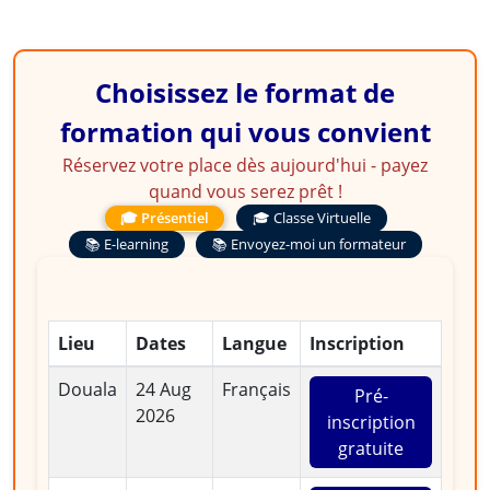
Choisissez le format de
formation qui vous convient
Réservez votre place dès aujourd'hui - payez
quand vous serez prêt !
🎓 Présentiel
🎓 Classe Virtuelle
📚 E-learning
📚 Envoyez-moi un formateur
Lieu
Dates
Langue
Inscription
Douala
24 Aug
Français
Pré-
2026
inscription
gratuite