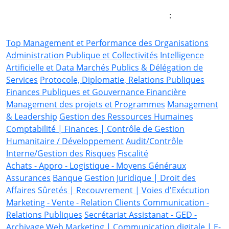
de formation
:
Top Management et Performance des Organisations
Administration Publique et Collectivités
Intelligence
Artificielle et Data
Marchés Publics & Délégation de
Services
Protocole, Diplomatie, Relations Publiques
Finances Publiques et Gouvernance Financière
Management des projets et Programmes
Management
& Leadership
Gestion des Ressources Humaines
Comptabilité | Finances | Contrôle de Gestion
Humanitaire / Développement
Audit/Contrôle
Interne/Gestion des Risques
Fiscalité
Achats - Appro - Logistique - Moyens Généraux
Assurances
Banque
Gestion Juridique | Droit des
Affaires
Sûretés | Recouvrement | Voies d'Exécution
Marketing - Vente - Relation Clients
Communication -
Relations Publiques
Secrétariat Assistanat - GED -
Archivage
Web Marketing | Communication digitale | E-