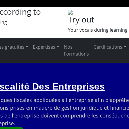
ccording to
Try out
ing
Your vocals during learning
s gratuites
Expertises
Nos
Certifications
Formations
iscalité Des Entreprises
niques fiscales appliquées à l'entreprise afin d'appr
ns prises en matière de gestion juridique et financiè
s de l'entreprise doivent comprendre les conséquence
eprise.