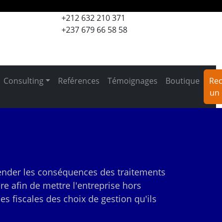
+212 632 210 371
+237 679 66 58 58
Consulting
Reférences
Témoignages
Boutique
Rec
un 
éhender les conséquences des traitements
re afin de mettre l'entreprise hors
s fiscales des choix de gestion qu'ils