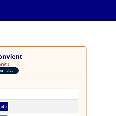
convient
rêt !
formateur
uite