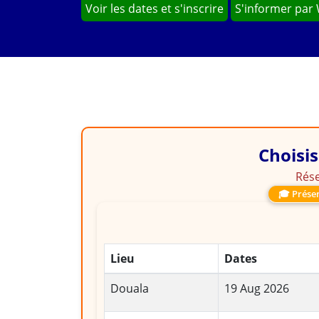
Voir les dates et s'inscrire
S'informer par
Choisis
Rése
🎓 Présen
Lieu
Dates
Douala
19 Aug 2026