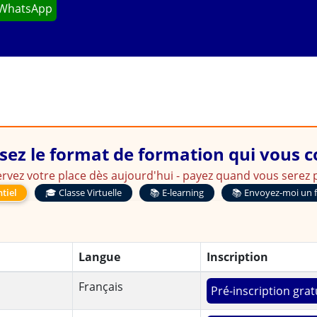
 WhatsApp
sez le format de formation qui vous 
rvez votre place dès aujourd'hui - payez quand vous serez p
tiel
🎓 Classe Virtuelle
📚 E-learning
📚 Envoyez-moi un 
Langue
Inscription
Français
Pré-inscription grat