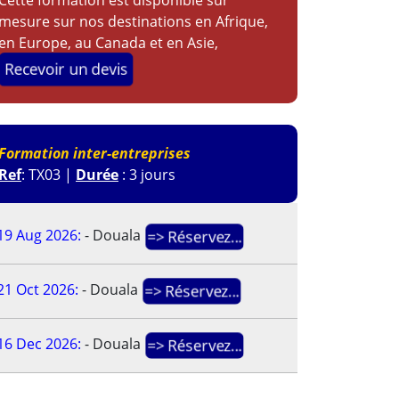
mesure sur nos destinations en Afrique,
en Europe, au Canada et en Asie,
Recevoir un devis
Formation inter-entreprises
Ref
: TX03 |
Durée
: 3 jours
19 Aug 2026:
-
Douala
=> Réservez...
21 Oct 2026:
-
Douala
=> Réservez...
16 Dec 2026:
-
Douala
=> Réservez...