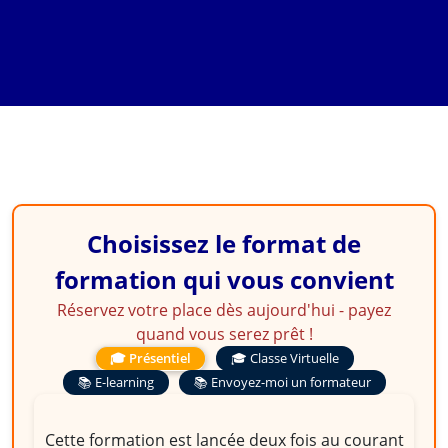
Intérpréter et Exploiter
Etats Financiers du
SYSOHADA Révisé
Choisissez le format de
formation qui vous convient
Réservez votre place dès aujourd'hui - payez
quand vous serez prêt !
🎓 Présentiel
🎓 Classe Virtuelle
📚 E-learning
📚 Envoyez-moi un formateur
Cette formation est lancée deux fois au courant