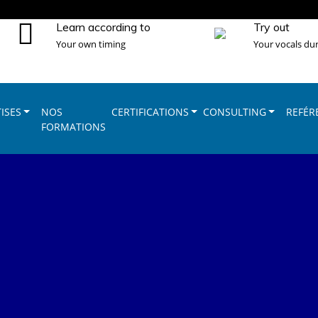
Learn according to
Try out
Your own timing
Your vocals dur
ISES
NOS
CERTIFICATIONS
CONSULTING
REFÉR
FORMATIONS