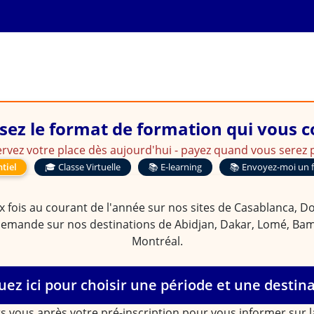
our le calcul des agios et l'
sez le format de formation qui vous 
rvez votre place dès aujourd'hui - payez quand vous serez p
tiel
🎓 Classe Virtuelle
📚 E-learning
📚 Envoyez-moi un 
 fois au courant de l'année sur nos sites de Casablanca, Doua
demande sur nos destinations de Abidjan, Dakar, Lomé, Bam
Montréal.
uez ici pour choisir une période et une destin
s vous après votre pré-inscription pour vous informer sur 