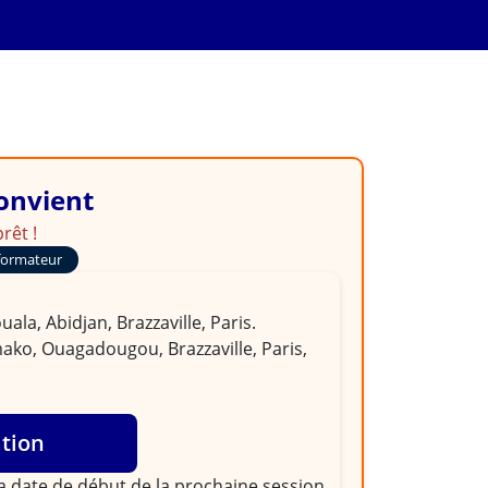
analyse des frais
convient
rêt !
formateur
la, Abidjan, Brazzaville, Paris.
ako, Ouagadougou, Brazzaville, Paris,
ation
la
date de début de la prochaine session
,