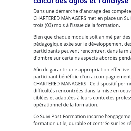
calcul des agios et l'analyse
Des résultats concrets obt
Dans une démarche d'ancrage des compéten
CHARTERED MANAGERS met en place un Suivi 
professionnels :
trois (03) mois à l'issue de la formation.
Bien que chaque module soit animé par des 
pédagogique axée sur le développement des
participants peuvent rencontrer, dans la mis
d'ombre sur certains aspects abordés penda
Afin de garantir une appropriation effectiv
participant bénéficie d'un accompagnement
« Désormais, je serai plus 
CHARTERED MANAGERS . Ce dispositif permet 
difficultés rencontrées dans la mise en oeuv
tenue des assemblées, ave
ciblées et adaptées à leurs contextes profess
prochaines formations que
opérationnel de la formation.
même niveau de technicité 
Ce Suivi Post-Formation incarne l'engage
intervenants) »
formation utile, durable et centrée sur les r