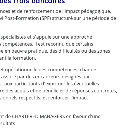
 des frais bancaires
enus par de vrais
ces et de renforcement de l'impact pédagogique,
Post-Formation (SPF) structuré sur une période de
spécialistes et s'appuie sur une approche
 compétences, il est reconnu que certains
e en oeuvre pratique, des difficultés ou des zones
nt la formation.
e et opérationnelle des compétences, chaque
 assuré par des encadreurs désignés par
efficace dans la préparation, l'organisation et la
aux participants d'exprimer les éventuelles
re des acquis et de bénéficier de réponses concrètes,
c la communication qui va avec. J'espère que les
ionnels respectifs, et renforcer l'impact
 j'aurai à suivre dans votre cabinet auront le
(Expertise, maitrise du sujet par les
ment de CHARTERED MANAGERS en faveur d'une
ésultats