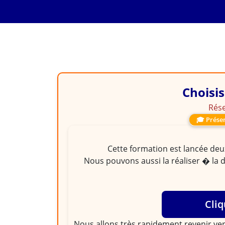
FORMATION EN FINANCE
Outils d'assistance p
bancaires
Choisis
Rése
🎓 Présen
Cette formation est lancée deux
Nous pouvons aussi la réaliser � la 
Cliq
Nous allons très rapidement revenir ver