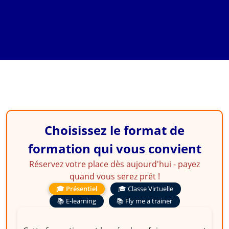
possible en assurance
dommages : enjeu et
méthodologie
d'évaluation
Choisissez le format de
formation qui vous convient
Réservez votre place dès aujourd'hui - payez
quand vous serez prêt !
🎓 Présentiel
🎓 Classe Virtuelle
📚 E-learning
📚 Fly me a trainer