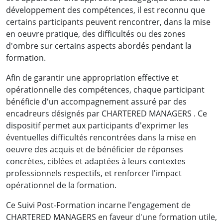
développement des compétences, il est reconnu que
des intérêts de la banque. L'un des points
certains participants peuvent rencontrer, dans la mise
forts qui a retenu mon attention a été le
en oeuvre pratique, des difficultés ou des zones
processus de gestion des sinistres..»
d'ombre sur certains aspects abordés pendant la
formation.
Elysée Junior N. , Juriste au département des
affaires juridiques et de la règlementation,
Afin de garantir une appropriation effective et
opérationnelle des compétences, chaque participant
Banque des Etats de l'Afrique Centrale
bénéficie d'un accompagnement assuré par des
encadreurs désignés par CHARTERED MANAGERS . Ce
dispositif permet aux participants d'exprimer les
éventuelles difficultés rencontrées dans la mise en
oeuvre des acquis et de bénéficier de réponses
concrètes, ciblées et adaptées à leurs contextes
« Mes attentes en venant ici étaient de
professionnels respectifs, et renforcer l'impact
renforcer mes connaissances en matière de
opérationnel de la formation.
droit des assurances, et je repars en Côte
Ce Suivi Post-Formation incarne l'engagement de
d'Ivoire pleinement satisfait, ça va me
CHARTERED MANAGERS en faveur d'une formation utile,
permettre d'optimiser ma veille juridique. J'ai