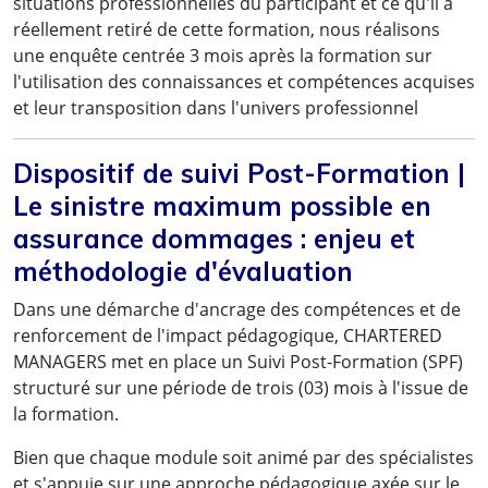
situations professionnelles du participant et ce qu'il a
outillée pour mieux analyser les contrats et
réellement retiré de cette formation, nous réalisons
négocier les contrats d'assurances qui seront
une enquête centrée 3 mois après la formation sur
soumis à la Banque à l'avenir ;»
l'utilisation des connaissances et compétences acquises
et leur transposition dans l'univers professionnel
Mme Yasmine B, Juriste au département des
affaires juridiques et de la règlementation,
Dispositif de suivi Post-Formation |
Le sinistre maximum possible en
Banque des Etats de l'Afrique Centrale
assurance dommages : enjeu et
méthodologie d'évaluation
Dans une démarche d'ancrage des compétences et de
« Les nouvelles compétences et les subtilités
renforcement de l'impact pédagogique, CHARTERED
juridiques acquises lors de cette formation
MANAGERS met en place un Suivi Post-Formation (SPF)
me permettront désormais d'assurer un
structuré sur une période de trois (03) mois à l'issue de
la formation.
examen minutieux des clauses des contrats
d'assurances de l'institution, et de mieux
Bien que chaque module soit animé par des spécialistes
négocier les conditions particulières au mieux
et s'appuie sur une approche pédagogique axée sur le