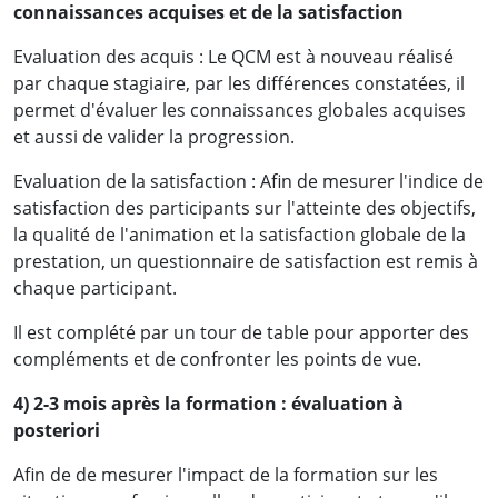
connaissances acquises et de la satisfaction
moyens pour pouvoir mieux les maitriser,
donc les contrôles à mettre en place dans les
Evaluation des acquis : Le QCM est à nouveau réalisé
différents départements. Et aujourd'hui j'en
par chaque stagiaire, par les différences constatées, il
sors très satisfaite, j'ai vraiment eu les
permet d'évaluer les connaissances globales acquises
et aussi de valider la progression.
réponses à mes questions. C'était une
formation très dynamique, et le support aussi
Evaluation de la satisfaction : Afin de mesurer l'indice de
était vraiment bien développé et adapté. »
satisfaction des participants sur l'atteinte des objectifs,
la qualité de l'animation et la satisfaction globale de la
Mme Aurore T, Responsable de l'audit interne
prestation, un questionnaire de satisfaction est remis à
chaque participant.
ACTIVA ASSURANCES
Il est complété par un tour de table pour apporter des
compléments et de confronter les points de vue.
4) 2-3 mois après la formation : évaluation à
«Je sors de cette formation mieux édifiée en
posteriori
ce qui concerne la gestion des contrats
Afin de de mesurer l'impact de la formation sur les
d'assurance, je suis désormais parfaitement