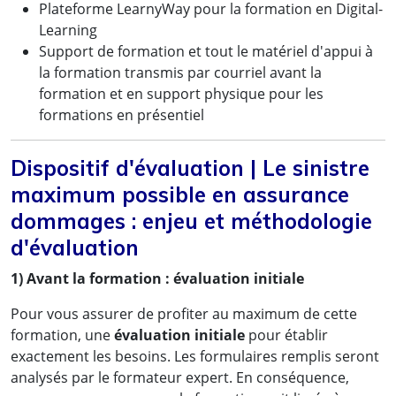
Plateforme LearnyWay pour la formation en Digital-
Learning
Support de formation et tout le matériel d'appui à
la formation transmis par courriel avant la
formation et en support physique pour les
formations en présentiel
Dispositif d'évaluation | Le sinistre
maximum possible en assurance
dommages : enjeu et méthodologie
d'évaluation
1) Avant la formation : évaluation initiale
« Cette formation a été très enrichissante. Elle
m'a donnée les outils nécessaires pour
Pour vous assurer de profiter au maximum de cette
auditer nos contrats existants, et surtout les
formation, une
évaluation initiale
pour établir
exactement les besoins. Les formulaires remplis seront
outils pour une bonne négociation avec nos
analysés par le formateur expert. En conséquence,
assureurs et une réorientation des