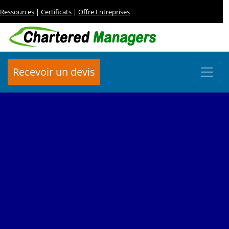
Ressources
|
Certificats
|
Offre Entreprises
Recevoir un devis
FORMATION
Le sinistre maximum