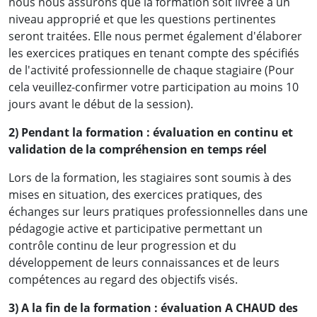
nous nous assurons que la formation soit livrée à un
discussions qu'on aura désormais avec nos
niveau approprié et que les questions pertinentes
assureurs. On sera désormais plus exigeants
seront traitées. Elle nous permet également d'élaborer
et on va certainement améliorer la couverture
les exercices pratiques en tenant compte des spécifiés
de l'activité professionnelle de chaque stagiaire (Pour
de nos différents risques»
cela veuillez-confirmer votre participation au moins 10
jours avant le début de la session).
Mme Linda Epossi , Attachée de Direction
2) Pendant la formation : évaluation en continu et
NOUBRU HOLDING
validation de la compréhension en temps réel
Lors de la formation, les stagiaires sont soumis à des
mises en situation, des exercices pratiques, des
échanges sur leurs pratiques professionnelles dans une
pédagogie active et participative permettant un
contrôle continu de leur progression et du
développement de leurs connaissances et de leurs
«Mon objectif en arrivant à cette formation,
compétences au regard des objectifs visés.
était de percevoir les risques de fraude liés à
notre secteur d'activité, les assurances, et les
3) A la fin de la formation : évaluation A CHAUD des