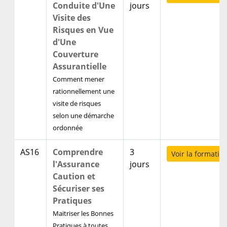
Conduite d'Une
jours
Visite des
Risques en Vue
d'Une
Couverture
Assurantielle
Comment mener
rationnellement une
visite de risques
selon une démarche
ordonnée
AS16
Comprendre
3
Voir la formatio
l'Assurance
jours
Caution et
Sécuriser ses
Pratiques
Maitriser les Bonnes
Pratiques à toutes