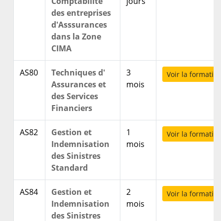
Comptabilite
jours
des entreprises
d'Asssurances
dans la Zone
CIMA
AS80
Techniques d'
3
Voir la formatio
Assurances et
mois
des Services
Financiers
AS82
Gestion et
1
Voir la formatio
Indemnisation
mois
des Sinistres
Standard
AS84
Gestion et
2
Voir la formatio
Indemnisation
mois
des Sinistres