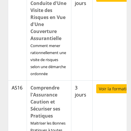
Conduite d'Une
jours
Visite des
Risques en Vue
d'Une
Couverture
Assurantielle
Comment mener
rationnellement une
visite de risques
selon une démarche
ordonnée
AS16
Comprendre
3
Voir la formatio
l'Assurance
jours
Caution et
Sécuriser ses
Pratiques
Maitriser les Bonnes
Pratiques à toutes