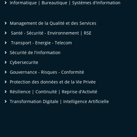
'assurances de l'institution, et de mieux
Informatique | Bureautique | Systèmes d'Information
égocier les conditions particulières au mieux
es intérêts de la banque. L'un des points forts
Management de la Qualité et des Services
ui a retenu mon attention a été le processus de
Santé - Sécurité - Environnement | RSE
estion des sinistres..»
Transport - Energie - Telecom
lysée Junior N. , Juriste au département des
Sécurité de l'information
ffaires juridiques et de la règlementation,
Cybersecurite
Gouvernance - Risques - Conformité
anque des Etats de l'Afrique Centrale
Protection des données et de la Vie Privée
Résilience | Continuité | Reprise d'Activité
Transformation Digitale | Intelligence Artificielle
 Mes attentes en venant ici étaient de renforcer
es connaissances en matière de droit des
ssurances, et je repars en Côte d'Ivoire
leinement satisfait, ça va me permettre