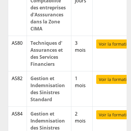
Comptabilite
jours
des entreprises
d'Asssurances
dans la Zone
CIMA
AS80
Techniques d'
3
Voir la formatio
Assurances et
mois
des Services
Financiers
AS82
Gestion et
1
Voir la formatio
Indemnisation
mois
des Sinistres
Standard
 Cette formation a été très enrichissante. Elle
'a donnée les outils nécessaires pour auditer
AS84
Gestion et
2
Voir la formatio
Indemnisation
mois
os contrats existants, et surtout les outils pour
des Sinistres
ne bonne négociation avec nos assureurs et