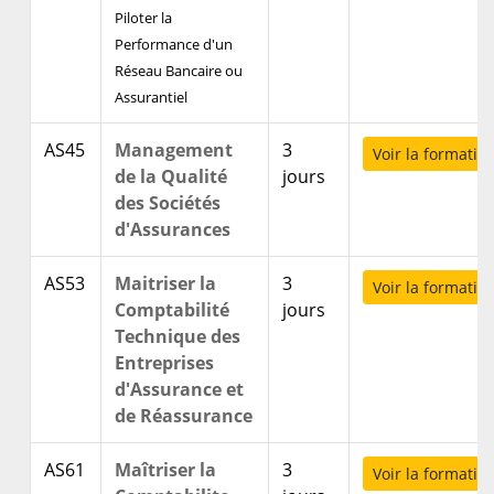
Piloter la
Performance d'un
Réseau Bancaire ou
Assurantiel
AS45
Management
3
Voir la formatio
de la Qualité
jours
des Sociétés
d'Assurances
AS53
Maitriser la
3
Voir la formatio
Comptabilité
jours
Technique des
Entreprises
d'Assurance et
Des résultats concrets obtenus
de Réassurance
par de vrais professionnels :
AS61
Maîtriser la
3
Voir la formatio