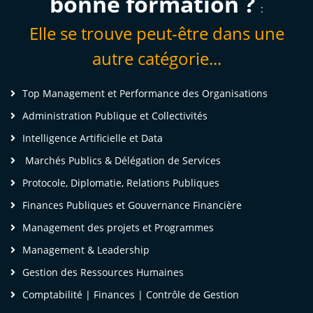
bonne formation ?
:
ecteur d'activité, les assurances, et les moyens
Elle se trouve peut-être dans une
our pouvoir mieux les maitriser, donc les
autre catégorie...
ontrôles à mettre en place dans les différents
épartements. Et aujourd'hui j'en sors très
Top Management et Performance des Organisations
atisfaite, j'ai vraiment eu les réponses à mes
Administration Publique et Collectivités
uestions. C'était une formation très
ynamique, et le support aussi était vraiment
Intelligence Artificielle et Data
ien développé et adapté. »
Marchés Publics & Délégation de Services
Protocole, Diplomatie, Relations Publiques
me Aurore T, Responsable de l'audit interne
Finances Publiques et Gouvernance Financière
CTIVA ASSURANCES
Management des projets et Programmes
Management & Leadership
Gestion des Ressources Humaines
Je sors de cette formation mieux édifiée en ce
Comptabilité | Finances | Contrôle de Gestion