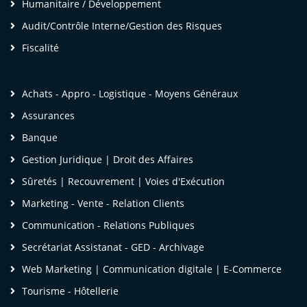
ui concerne la gestion des contrats
Humanitaire / Développement
'assurance, je suis désormais parfaitement
Audit/Contrôle Interne/Gestion des Risques
utillée pour mieux analyser les contrats et
Fiscalité
égocier les contrats d'assurances qui seront
oumis à la Banque à l'avenir ;»
Achats - Appro - Logistique - Moyens Généraux
me Yasmine B, Juriste au département des
Assurances
ffaires juridiques et de la règlementation,
Banque
Gestion Juridique | Droit des Affaires
anque des Etats de l'Afrique Centrale
Sûretés | Recouvrement | Voies d'Exécution
Marketing - Vente - Relation Clients
Communication - Relations Publiques
 Les nouvelles compétences et les subtilités
Secrétariat Assistanat - GED - Archivage
uridiques acquises lors de cette formation me
Web Marketing | Communication digitale | E-Commerce
ermettront désormais d'assurer un examen
inutieux des clauses des contrats
Tourisme - Hôtellerie