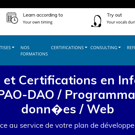
Learn according to
Try out
Your own timing
Your vocals dur
TISES
NOS
CERTIFICATIONS
CONSULTING
REF
FORMATIONS
et Certifications en In
 PAO-DAO / Programmat
donn�es / Web
nce au service de votre plan de dévelop