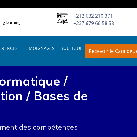
+212 632 210 371
ing learning
+237 679 66 58 58
ÉRENCES
TÉMOIGNAGES
BOUTIQUE
Recevoir le Catalogu
formatique /
ion / Bases de
pement des compétences