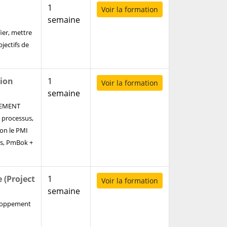
1
Voir la formation
semaine
ier, mettre
bjectifs de
tion
1
Voir la formation
semaine
GEMENT
 processus,
lon le PMI
s, PmBok +
 (Project
1
Voir la formation
semaine
veloppement