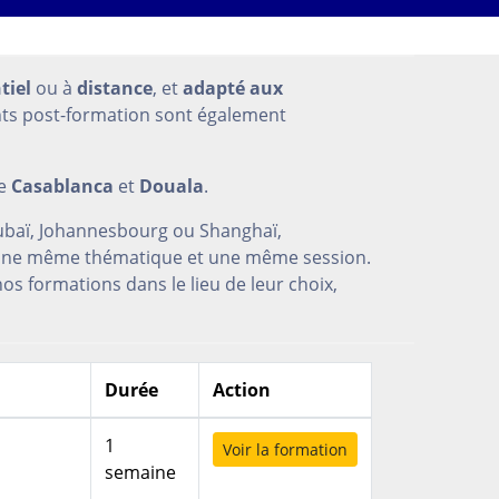
tiel
ou à
distance
, et
adapté aux
nts post-formation sont également
e
Casablanca
et
Douala
.
 Dubaï, Johannesbourg ou Shanghaï,
ur une même thématique et une même session.
os formations dans le lieu de leur choix,
Durée
Action
1
Voir la formation
semaine