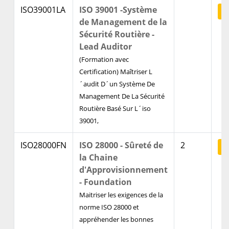
ISO39001LA
ISO 39001 -Système
V
de Management de la
Sécurité Routière -
Lead Auditor
(Formation avec
Certification) Maîtriser L
´audit D´un Système De
Management De La Sécurité
Routière Basé Sur L´iso
39001,
ISO28000FN
ISO 28000 - Sûreté de
2
V
la Chaine
d'Approvisionnement
- Foundation
Maitriser les exigences de la
norme ISO 28000 et
appréhender les bonnes