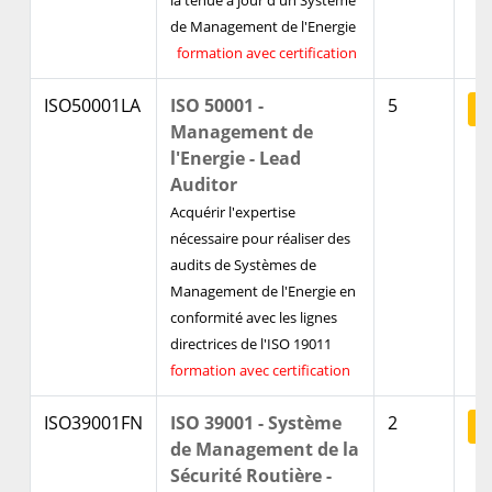
la tenue à jour d'un Système
de Management de l'Energie
formation avec certification
ISO50001LA
ISO 50001 -
5
V
Management de
l'Energie - Lead
Auditor
Acquérir l'expertise
nécessaire pour réaliser des
audits de Systèmes de
Management de l'Energie en
conformité avec les lignes
directrices de l'ISO 19011
formation avec certification
ISO39001FN
ISO 39001 - Système
2
V
de Management de la
Sécurité Routière -