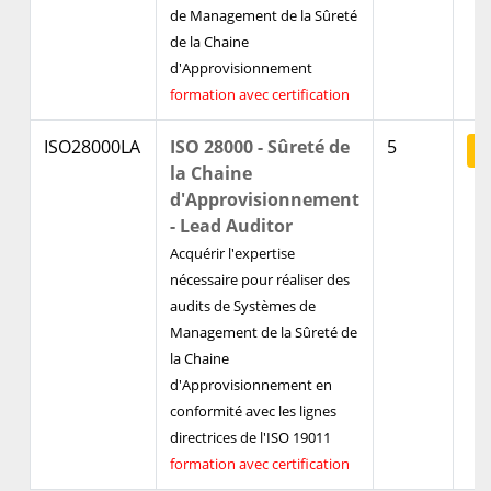
de Management de la Sûreté
de la Chaine
d'Approvisionnement
formation avec certification
ISO28000LA
ISO 28000 - Sûreté de
5
V
la Chaine
d'Approvisionnement
- Lead Auditor
Acquérir l'expertise
nécessaire pour réaliser des
audits de Systèmes de
Management de la Sûreté de
la Chaine
d'Approvisionnement en
conformité avec les lignes
directrices de l'ISO 19011
formation avec certification