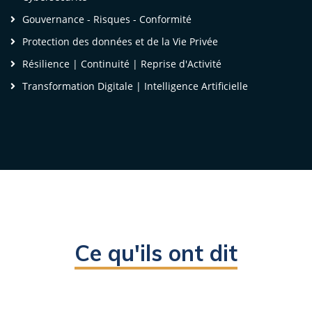
des Carrières
Gouvernance - Risques - Conformité
Société d'Eau et d'Energie du Gabon
Protection des données et de la Vie Privée
Résilience | Continuité | Reprise d'Activité
Transformation Digitale | Intelligence Artificielle
Voir la vidéo
Ce qu'ils ont dit