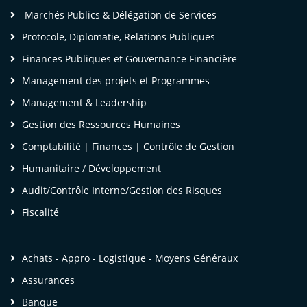
Marchés Publics & Délégation de Services
Protocole, Diplomatie, Relations Publiques
Finances Publiques et Gouvernance Financière
 Désormais, je serai plus efficace dans la
Management des projets et Programmes
réparation, l'organisation et la tenue des
Management & Leadership
ssemblées, avec la communication qui va avec.
'espère que les prochaines formations que j'aurai
Gestion des Ressources Humaines
uivre dans votre cabinet auront le même niveau
Comptabilité | Finances | Contrôle de Gestion
e technicité (Expertise, maitrise du sujet par les
Humanitaire / Développement
ntervenants) »
Audit/Contrôle Interne/Gestion des Risques
Fiscalité
me Roseline Franche V. [
LinkedIn
]
- LEGAL,
LAIMS & UAC Manager,
Achats - Appro - Logistique - Moyens Généraux
SC – Mediterranean Shipping Company SA
Assurances
Banque