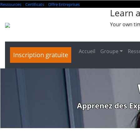
Ressources
|
Certificats
|
Offre Entreprises
Learn a
Your own ti
Accueil
Groupe
Ress
Inscription gratuite
Apprenez des Ex