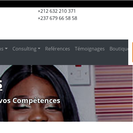
+212 632 210 371
+237 679 66 58 58
ns
Consulting
Reférences
Témoignages
Boutique
S
 vos Compétences