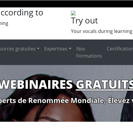
ccording to
Try out
ming
Your vocals during learning
ources gratuites
Expertises
Nos
Certificatio
Formations
WEBINAIRES
GRATUIT
perts de Renommée Mondiale, Élevez