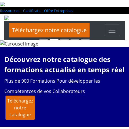
Une équipe d'experts au service de votre
croissance, de votre compétivité et de
Ressources
|
Certificats
|
Offre Entreprises
votre performance!
Téléchargez notre catalogue
>> Contacter un expert<<
Previous
Next
Découvrez notre catalogue des
formations actualisé en temps réel
Plus de 900 Formations Pour développer les
Compétentces de vos Collaborateurs
Téléchargez
notre
catalogue