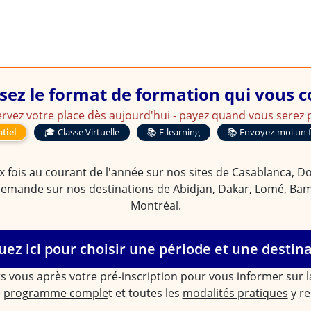
sez le format de formation qui vous 
rvez votre place dès aujourd'hui - payez quand vous serez p
tiel
🎓 Classe Virtuelle
📚 E-learning
📚 Envoyez-moi un 
 fois au courant de l'année sur nos sites de Casablanca, Doua
demande sur nos destinations de Abidjan, Dakar, Lomé, Bam
Montréal.
uez ici pour choisir une période et une destin
s vous après votre pré-inscription pour vous informer sur 
e
programme comple
t et toutes les
modalités pratiques
y re