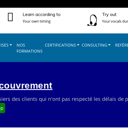
Learn according to
Try out
Your own timing
Your vocals dur
ISES
NOS
CERTIFICATIONS
CONSULTING
REFÉR
FORMATIONS
ecouvrement
siers des clients qui n'ont pas respecté les délais de
pp