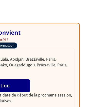
convient
rêt !
formateur
la, Abidjan, Brazzaville, Paris.
ako, Ouagadougou, Brazzaville, Paris,
ation
la
date de début de la prochaine session
,
latives.