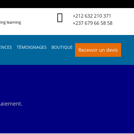
+212 632 210 371
ing learning
+237 679 66 58 58
ENCES
TÉMOIGNAGES
BOUTIQUE
Recevoir un devis
 paiement.