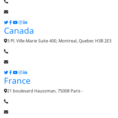
(+237) 679 66 58 58
info [@] chartered-managers.com
Canada
3 Pl. Ville-Marie Suite 400, Montreal, Quebec H3B 2E3
+1(514)400-9631
info [@] chartered-managers.com
France
21 boulevard Haussman, 75008 Paris -
+33(0) 6 44 63 45 54
info [@] chartered-managers.com