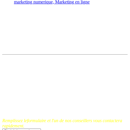
100 Bourses Partielles de
Formation Offertes dans les
Métiers du Digital
Faites une demande de Bourse de Formation financée à
hauteur de 50%
pour développer de nouvelles
compétence,accélérer votre carrière ou améliorer vos
résultats marketing grâce à notre formation Complète et
Avancée de Certification en Marketing Digital.
Remplissez le formulaire maintenant, vous pourriez être
éligible pour une bourse financée à 50 %.
Les candidatures
se terminent
le 07 août 2026
et seules 100 bourses sont
disponibles. WM82
Remplissez leformulaire et l'un de nos conseillers vous contactera
rapidement.