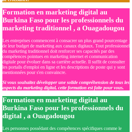
Formation en marketing digital au
Burkina Faso pour les professionnels du
marketing traditionnel , a Ouagadougou
Les entreprises commencent à consacrer un plus grand pourcentage
de leur budget de marketing aux canaux digitaux. Tout professionnel
du marketing traditionnel doit renforcer ses capacités par des
compétences pointues en marketing internet et communication
digitale pour évoluer dans sa carrière actuelle. Il suffit de consulter
les portails d'emploi en ligne et les descriptions de poste qui y sont
mentionnées pour s'en convaincre.
Si vous souhaitez développer une solide compréhension de tous les
aspects du marketing digital, cette formation est faite pour vous.
Formation en marketing digital au
Burkina Faso pour les professionnels du
digital , a Ouagadougou
Les personnes possédant des compétences spécifiques comme le