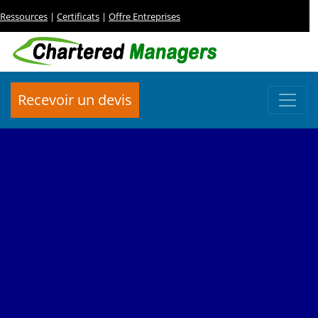
Ressources
|
Certificats
|
Offre Entreprises
Recevoir un devis
FORMATION
Prise de parole en public/