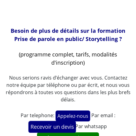
Besoin de plus de détails sur la formation
Prise de parole en public/ Storytelling ?
(programme complet, tarifs, modalités
d'inscription)
Nous serions ravis d’échanger avec vous. Contactez
notre équipe par téléphone ou par écrit, et nous vous
répondrons à toutes vos questions dans les plus brefs
délais.
Par telephone:
Par email :
Appelez-nous
Par whatsapp
Recevoir un devis
M. Arsène BOUENGUELE