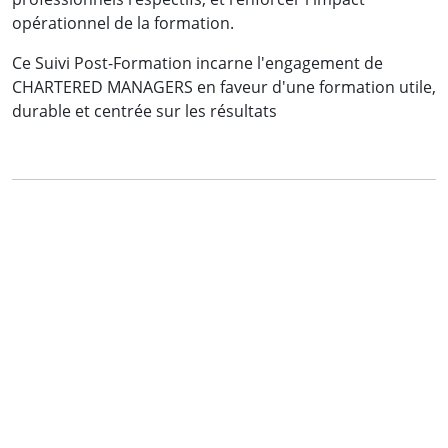
opérationnel de la formation.
Ce Suivi Post-Formation incarne l'engagement de
CHARTERED MANAGERS en faveur d'une formation utile,
durable et centrée sur les résultats
Mme OBOUTI Osmella
Chef de Service Organisations et Développement
des Carrières
Société d'Eau et d'Energie du Gabon