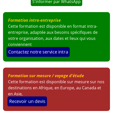
Commissariat National aux Comptes, Congo
S'informer par WhatsApp
Formation intra-entreprise
Voir la vidéo
Cette formation est disponible en format intra-
entreprise, adaptée aux besoins spécifiques de
votre organisation, aux dates et lieux qui vous
conviennent
Contactez notre service intra
Formation sur mesure / voyage d'étude
Cette formation est disponible sur mesure sur nos
destinations en Afrique, en Europe, au Canada et
en Asie,
Recevoir un devis