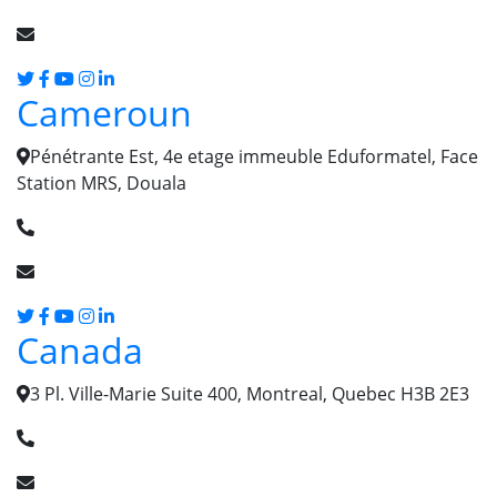
salam [@] cmanagers.ma
Cameroun
Pénétrante Est, 4e etage immeuble Eduformatel, Face
Station MRS, Douala
(+237) 679 66 58 58
info [@] chartered-managers.com
Canada
3 Pl. Ville-Marie Suite 400, Montreal, Quebec H3B 2E3
+1(514)400-9631
info [@] chartered-managers.com