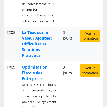
de redressement, tout
en amélirant
substantiellement des
salaires nets individuels,
TX08
La Taxe sur la
3
Voir la
Valeur Ajoutée :
jours
formation
Difficultés et
Solutions
Pratiques
TX09
Optimisation
3
Voir la
Fiscale des
jours
formation
Entreprises
Maitrisez les techniques
et bonnes pratiques , les
choix fiscaux pertinents
pour réduire légalement