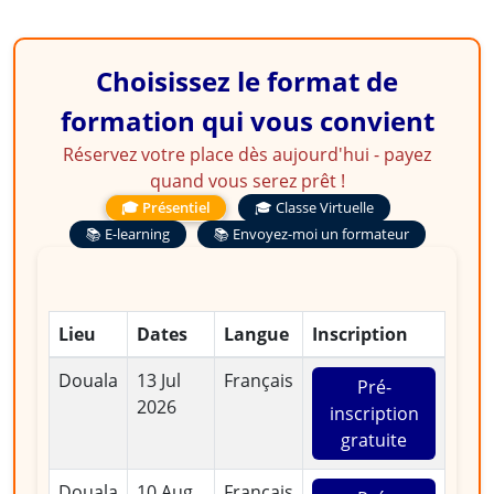
Choisissez le format de
formation qui vous convient
Réservez votre place dès aujourd'hui - payez
quand vous serez prêt !
🎓 Présentiel
🎓 Classe Virtuelle
📚 E-learning
📚 Envoyez-moi un formateur
Lieu
Dates
Langue
Inscription
Douala
13 Jul
Français
Pré-
2026
inscription
gratuite
Douala
10 Aug
Français